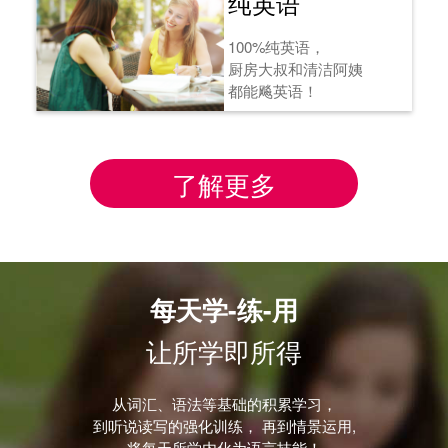
纯英语
100%纯英语，
厨房大叔和清洁阿姨
都能飚英语！
了解更多
每天学-练-用
让所学即所得
从词汇、语法等基础的积累学习，
到听说读写的强化训练， 再到情景运用,
将每天所学内化为语言技能！