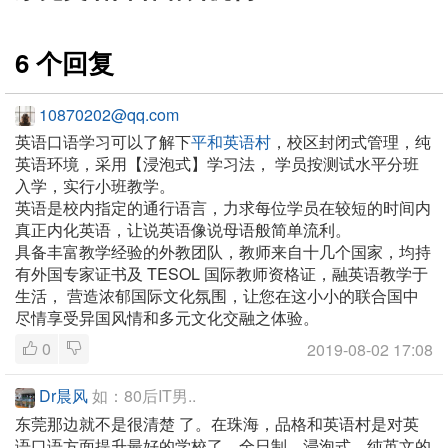
6 个回复
10870202@qq.com
英语口语学习可以了解下
平和英语村
，校区封闭式管理，纯
英语环境，采用【浸泡式】学习法， 学员按测试水平分班
入学，实行小班教学。
英语是校内指定的通行语言，力求每位学员在较短的时间内
真正内化英语，让说英语像说母语般简单流利。
具备丰富教学经验的外教团队，教师来自十几个国家，均持
有外国专家证书及 TESOL 国际教师资格证，融英语教学于
生活， 营造浓郁国际文化氛围，让您在这小小的联合国中
尽情享受异国风情和多元文化交融之体验。
0
2019-08-02 17:08
Dr晨风
如：80后IT男..
东莞那边就不是很清楚 了。在珠海，品格和英语村是对英
语口语方面提升最好的学校了。全日制，浸泡式，纯英文的