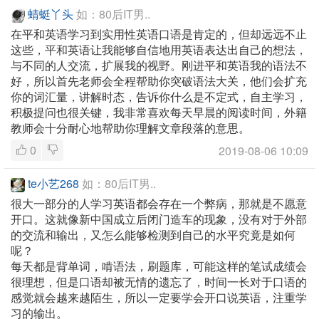
蜻蜓丫头
如：80后IT男..
在平和英语学习到实用性英语口语是肯定的，但却远远不止
这些，平和英语让我能够自信地用英语表达出自己的想法，
与不同的人交流，扩展我的视野。刚进平和英语我的语法不
好，所以首先老师会全程帮助你突破语法大关，他们会扩充
你的词汇量，讲解时态，告诉你什么是不定式，自主学习，
积极提问也很关键，我非常喜欢每天早晨的阅读时间，外籍
教师会十分耐心地帮助你理解文章段落的意思。
0
2019-08-06 10:09
te小艺268
如：80后IT男..
很大一部分的人学习英语都会存在一个弊病，那就是不愿意
开口。这就像新中国成立后闭门造车的现象，没有对于外部
的交流和输出，又怎么能够检测到自己的水平究竟是如何
呢？
每天都是背单词，啃语法，刷题库，可能这样的笔试成绩会
很理想，但是口语却被无情的遗忘了，时间一长对于口语的
感觉就会越来越陌生，所以一定要学会开口说英语，注重学
习的输出。