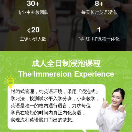
30+
8+
专业中外教团队
每天长时英语浸泡
<20
1
主课小班人数
“学-练-用”课程一体化
成人全日制浸泡课程
The Immersion Experience
封闭式管理，纯英语环境，采用『浸泡式』
学习法，按测试水平入学分班，小班教学，
英语是唯一的校内通行语言，力求每位
学员在较短的时间内真正内化英语，
实现流利英语脱口而出的梦想。