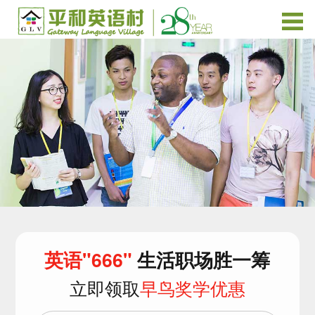
英语"666"
生活职场胜一筹
立即领取
早鸟奖学优惠