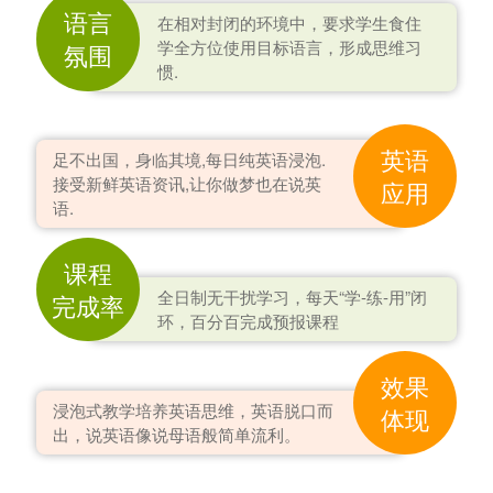
语言
在相对封闭的环境中，要求学生食住
学全方位使用目标语言，形成思维习
氛围
惯.
英语
足不出国，身临其境,每日纯英语浸泡.
接受新鲜英语资讯,让你做梦也在说英
应用
语.
课程
全日制无干扰学习，每天“学-练-用”闭
完成率
环，百分百完成预报课程
效果
浸泡式教学培养英语思维，英语脱口而
体现
出，说英语像说母语般简单流利。