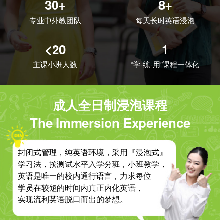
30+
8+
专业中外教团队
每天长时英语浸泡
<20
1
主课小班人数
“学-练-用”课程一体化
成人全日制浸泡课程
The Immersion Experience
封闭式管理，纯英语环境，采用『浸泡式』
学习法，按测试水平入学分班，小班教学，
英语是唯一的校内通行语言，力求每位
学员在较短的时间内真正内化英语，
实现流利英语脱口而出的梦想。