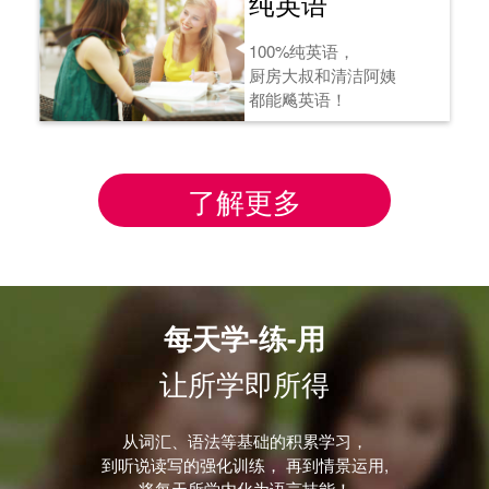
纯英语
100%纯英语，
厨房大叔和清洁阿姨
都能飚英语！
了解更多
每天学-练-用
让所学即所得
从词汇、语法等基础的积累学习，
到听说读写的强化训练， 再到情景运用,
将每天所学内化为语言技能！