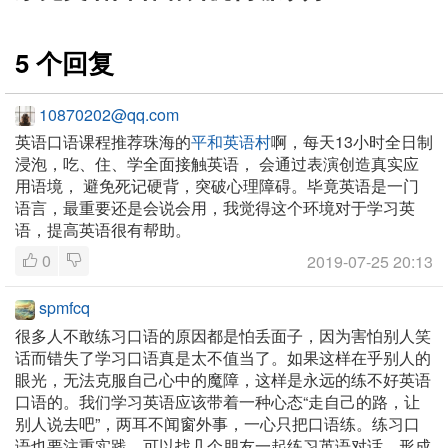
5 个回复
10870202@qq.com
英语口语课程推荐珠海的
平和英语村
啊，每天13小时全日制
浸泡，吃、住、学全面接触英语， 会通过表演创造真实应
用语境， 避免死记硬背，突破心理障碍。毕竟英语是一门
语言，最重要还是会说会用，我觉得这个环境对于学习英
语，提高英语很有帮助。
0
2019-07-25 20:13
spmfcq
很多人不敢练习口语的原因都是怕丢面子，因为害怕别人笑
话而错失了学习口语真是太不值当了。如果这样在乎别人的
眼光，无法克服自己心中的魔障，这样是永远的练不好英语
口语的。我们学习英语应该带着一种心态“走自己的路，让
别人说去吧”，两耳不闻窗外事，一心只把口语练。练习口
语也要注重实践，可以找几个朋友一起练习英语对话，形成