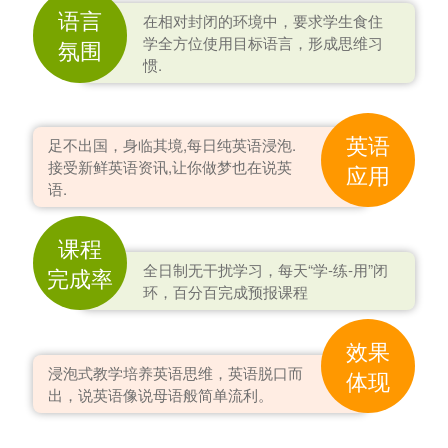
语言
在相对封闭的环境中，要求学生食住
学全方位使用目标语言，形成思维习
氛围
惯.
英语
足不出国，身临其境,每日纯英语浸泡.
接受新鲜英语资讯,让你做梦也在说英
应用
语.
课程
全日制无干扰学习，每天“学-练-用”闭
完成率
环，百分百完成预报课程
效果
浸泡式教学培养英语思维，英语脱口而
体现
出，说英语像说母语般简单流利。