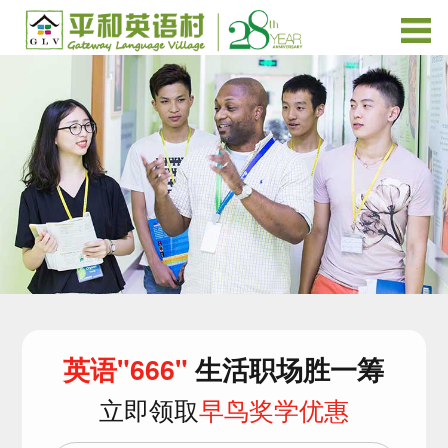
英语"666"
生活职场胜一筹
立即领取
早鸟奖学优惠