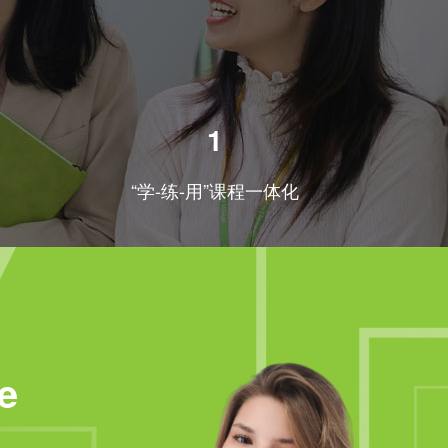
1
“学-练-用”课程一体化
e