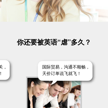
你还要被英语“虐”多久？
关，
国际贸易，沟通不顺畅，
！
天价订单说飞就飞！