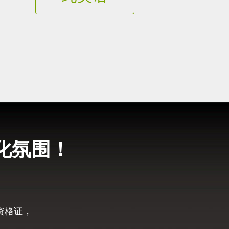
化氛围！
资格证，