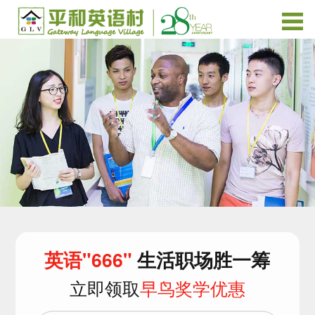
英语"666"
生活职场胜一筹
立即领取
早鸟奖学优惠