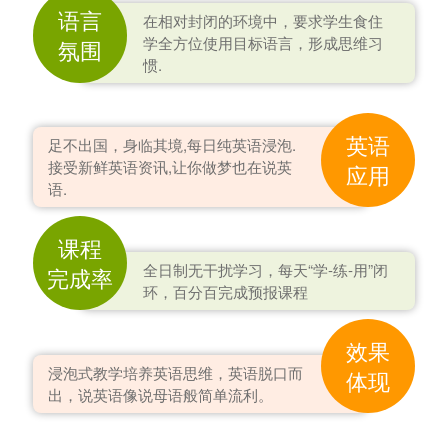
语言
在相对封闭的环境中，要求学生食住
学全方位使用目标语言，形成思维习
氛围
惯.
英语
足不出国，身临其境,每日纯英语浸泡.
接受新鲜英语资讯,让你做梦也在说英
应用
语.
课程
全日制无干扰学习，每天“学-练-用”闭
完成率
环，百分百完成预报课程
效果
浸泡式教学培养英语思维，英语脱口而
体现
出，说英语像说母语般简单流利。