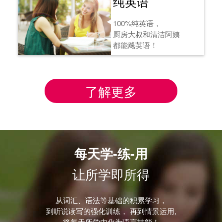
纯英语
100%纯英语，
厨房大叔和清洁阿姨
都能飚英语！
了解更多
每天学-练-用
让所学即所得
从词汇、语法等基础的积累学习，
到听说读写的强化训练， 再到情景运用,
将每天所学内化为语言技能！