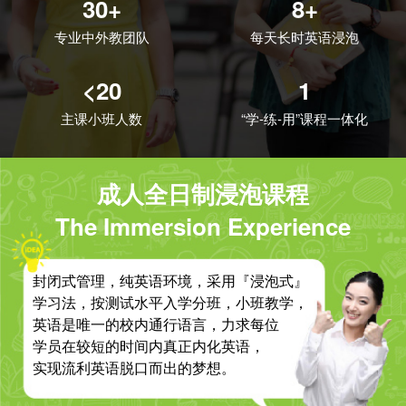
30+
8+
专业中外教团队
每天长时英语浸泡
<20
1
主课小班人数
“学-练-用”课程一体化
成人全日制浸泡课程
The Immersion Experience
封闭式管理，纯英语环境，采用『浸泡式』
学习法，按测试水平入学分班，小班教学，
英语是唯一的校内通行语言，力求每位
学员在较短的时间内真正内化英语，
实现流利英语脱口而出的梦想。