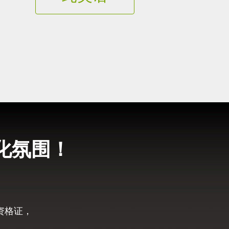
化氛围！
资格证，