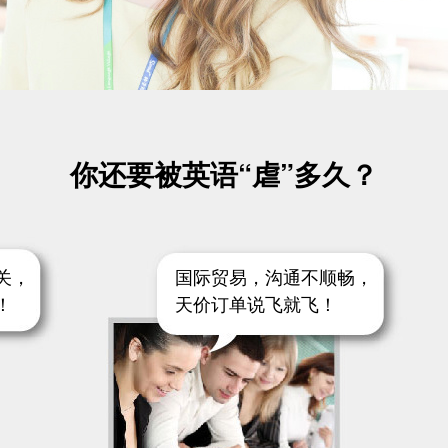
你还要被英语“虐”多久？
关，
国际贸易，沟通不顺畅，
！
天价订单说飞就飞！