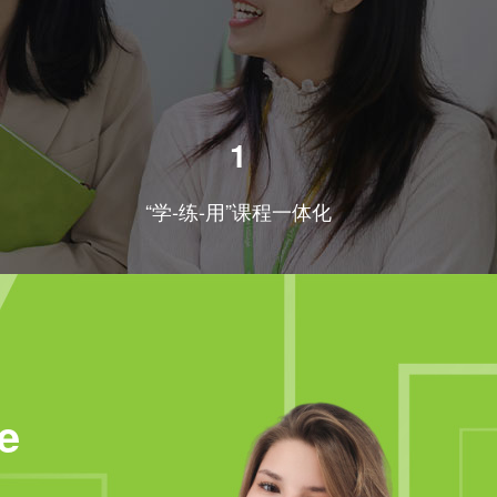
1
“学-练-用”课程一体化
e