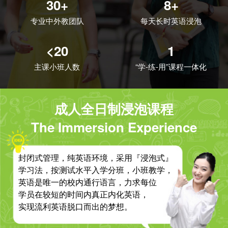
30+
8+
专业中外教团队
每天长时英语浸泡
<20
1
主课小班人数
“学-练-用”课程一体化
成人全日制浸泡课程
The Immersion Experience
封闭式管理，纯英语环境，采用『浸泡式』
学习法，按测试水平入学分班，小班教学，
英语是唯一的校内通行语言，力求每位
学员在较短的时间内真正内化英语，
实现流利英语脱口而出的梦想。