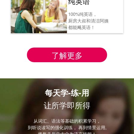
纯英语
100%纯英语，
厨房大叔和清洁阿姨
都能飚英语！
了解更多
每天学-练-用
让所学即所得
从词汇、语法等基础的积累学习，
到听说读写的强化训练， 再到情景运用,
将每天所学内化为语言技能！