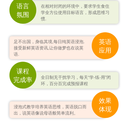
语言
在相对封闭的环境中，要求学生食住
学全方位使用目标语言，形成思维习
氛围
惯.
英语
足不出国，身临其境,每日纯英语浸泡.
接受新鲜英语资讯,让你做梦也在说英
应用
语.
课程
全日制无干扰学习，每天“学-练-用”闭
完成率
环，百分百完成预报课程
效果
浸泡式教学培养英语思维，英语脱口而
体现
出，说英语像说母语般简单流利。