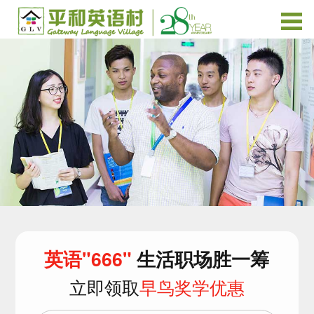
英语"666"
生活职场胜一筹
立即领取
早鸟奖学优惠