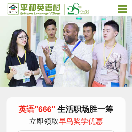
英语"666"
生活职场胜一筹
立即领取
早鸟奖学优惠