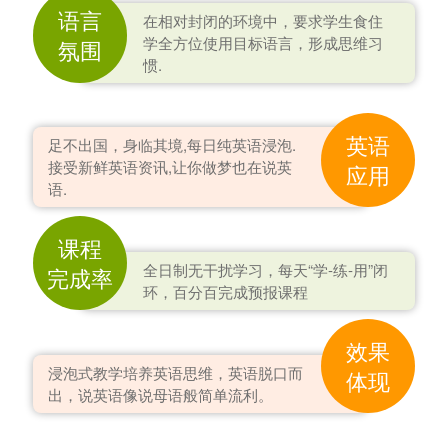
语言
在相对封闭的环境中，要求学生食住
学全方位使用目标语言，形成思维习
氛围
惯.
英语
足不出国，身临其境,每日纯英语浸泡.
接受新鲜英语资讯,让你做梦也在说英
应用
语.
课程
全日制无干扰学习，每天“学-练-用”闭
完成率
环，百分百完成预报课程
效果
浸泡式教学培养英语思维，英语脱口而
体现
出，说英语像说母语般简单流利。