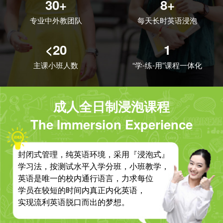
30+
8+
专业中外教团队
每天长时英语浸泡
<20
1
主课小班人数
“学-练-用”课程一体化
成人全日制浸泡课程
The Immersion Experience
封闭式管理，纯英语环境，采用『浸泡式』
学习法，按测试水平入学分班，小班教学，
英语是唯一的校内通行语言，力求每位
学员在较短的时间内真正内化英语，
实现流利英语脱口而出的梦想。