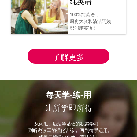
纯英语
100%纯英语，
厨房大叔和清洁阿姨
都能飚英语！
了解更多
每天学-练-用
让所学即所得
从词汇、语法等基础的积累学习，
到听说读写的强化训练， 再到情景运用,
将每天所学内化为语言技能！