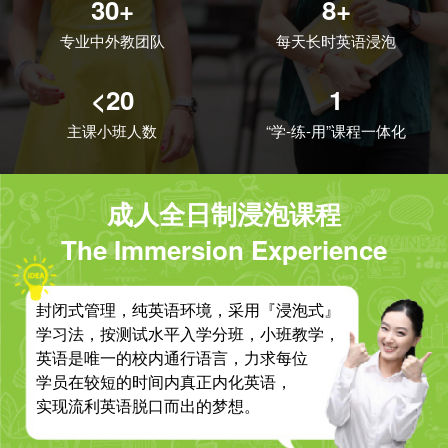
30+
8+
专业中外教团队
每天长时英语浸泡
<20
1
主课小班人数
“学-练-用”课程一体化
成人全日制浸泡课程
The Immersion Experience
封闭式管理，纯英语环境，采用『浸泡式』
学习法，按测试水平入学分班，小班教学，
英语是唯一的校内通行语言，力求每位
学员在较短的时间内真正内化英语，
实现流利英语脱口而出的梦想。