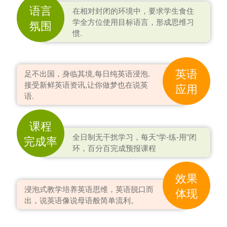
语言
在相对封闭的环境中，要求学生食住
学全方位使用目标语言，形成思维习
氛围
惯.
英语
足不出国，身临其境,每日纯英语浸泡.
接受新鲜英语资讯,让你做梦也在说英
应用
语.
课程
全日制无干扰学习，每天“学-练-用”闭
完成率
环，百分百完成预报课程
效果
浸泡式教学培养英语思维，英语脱口而
体现
出，说英语像说母语般简单流利。