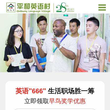
英语"666"
生活职场胜一筹
立即领取
早鸟奖学优惠