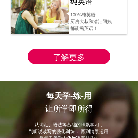
纯英语
100%纯英语，
厨房大叔和清洁阿姨
都能飚英语！
了解更多
每天学-练-用
让所学即所得
从词汇、语法等基础的积累学习，
到听说读写的强化训练， 再到情景运用,
将每天所学内化为语言技能！