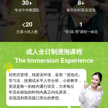
30+
8+
专业中外教团队
每天长时英语浸泡
<20
1
主课小班人数
“学-练-用”课程一体化
成人全日制浸泡课程
The Immersion Experience
封闭式管理，纯英语环境，采用『浸泡式』
学习法，按测试水平入学分班，小班教学，
英语是唯一的校内通行语言，力求每位
学员在较短的时间内真正内化英语，
实现流利英语脱口而出的梦想。