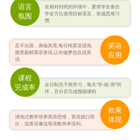
语言
在相对封闭的环境中，要求学生食住
学全方位使用目标语言，形成思维习
氛围
惯.
英语
足不出国，身临其境,每日纯英语浸泡.
接受新鲜英语资讯,让你做梦也在说英
应用
语.
课程
全日制无干扰学习，每天“学-练-用”闭
完成率
环，百分百完成预报课程
效果
浸泡式教学培养英语思维，英语脱口而
体现
出，说英语像说母语般简单流利。