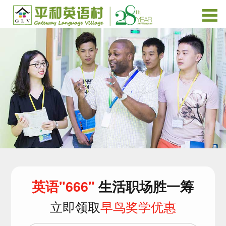
英语"666"
生活职场胜一筹
立即领取
早鸟奖学优惠