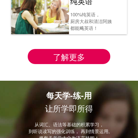
纯英语
100%纯英语，
厨房大叔和清洁阿姨
都能飚英语！
了解更多
每天学-练-用
让所学即所得
从词汇、语法等基础的积累学习，
到听说读写的强化训练， 再到情景运用,
将每天所学内化为语言技能！