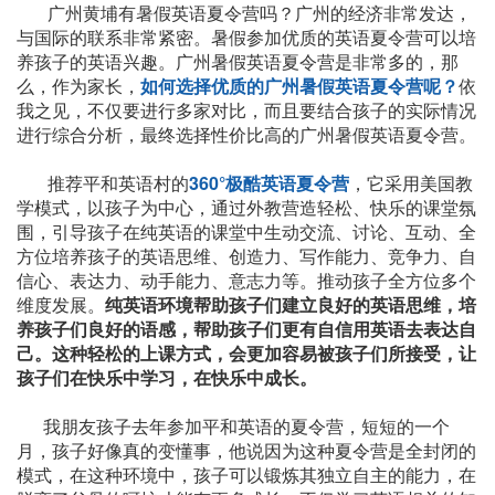
广州黄埔有暑假英语夏令营吗？广州的经济非常发达，
与国际的联系非常紧密。暑假参加优质的英语夏令营可以培
养孩子的英语兴趣。广州暑假英语夏令营是非常多的，那
么，作为家长，
如何选择优质的广州暑假英语夏令营呢？
依
我之见，不仅要进行多家对比，而且要结合孩子的实际情况
进行综合分析，最终选择性价比高的广州暑假英语夏令营。
推荐平和英语村的
360°极酷英语夏令营
，它采用美国教
学模式，以孩子为中心，通过外教营造轻松、快乐的课堂氛
围，引导孩子在纯英语的课堂中生动交流、讨论、互动、全
方位培养孩子的英语思维、创造力、写作能力、竞争力、自
信心、表达力、动手能力、意志力等。推动孩子全方位多个
维度发展。
纯英语环境帮助孩子们建立良好的英语思维，培
养孩子们良好的语感，帮助孩子们更有自信用英语去表达自
己。这种轻松的上课方式，会更加容易被孩子们所接受，让
孩子们在快乐中学习，在快乐中成长。
我朋友孩子去年参加平和英语的夏令营，短短的一个
月，孩子好像真的变懂事，他说因为这种夏令营是全封闭的
模式，在这种环境中，孩子可以锻炼其独立自主的能力，在