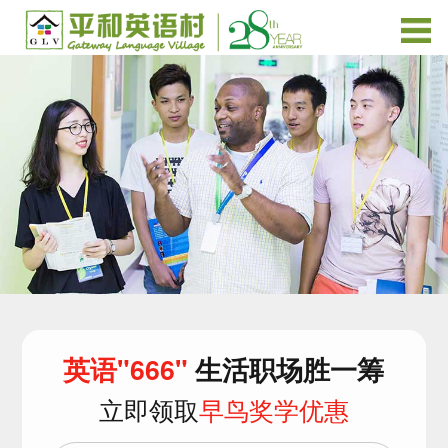
英语"666"
生活职场胜一筹
立即领取
早鸟奖学优惠