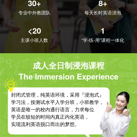
30+
8+
专业中外教团队
每天长时英语浸泡
<20
1
主课小班人数
“学-练-用”课程一体化
成人全日制浸泡课程
The Immersion Experience
封闭式管理，纯英语环境，采用『浸泡式』
学习法，按测试水平入学分班，小班教学，
英语是唯一的校内通行语言，力求每位
学员在较短的时间内真正内化英语，
实现流利英语脱口而出的梦想。