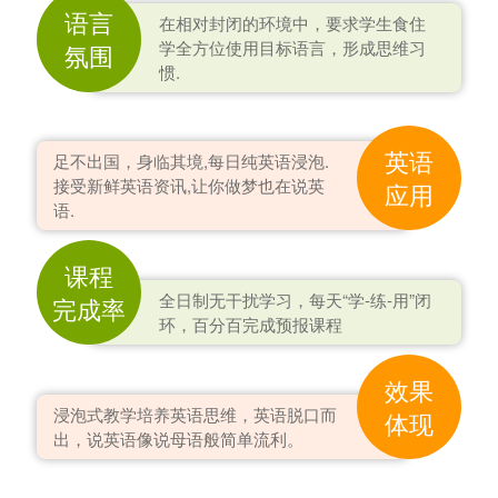
语言
在相对封闭的环境中，要求学生食住
学全方位使用目标语言，形成思维习
氛围
惯.
英语
足不出国，身临其境,每日纯英语浸泡.
接受新鲜英语资讯,让你做梦也在说英
应用
语.
课程
全日制无干扰学习，每天“学-练-用”闭
完成率
环，百分百完成预报课程
效果
浸泡式教学培养英语思维，英语脱口而
体现
出，说英语像说母语般简单流利。