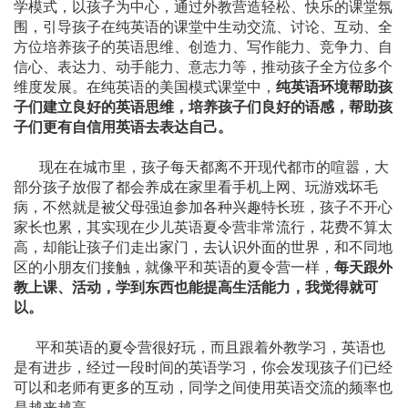
学模式，以孩子为中心，通过外教营造轻松、快乐的课堂氛
围，引导孩子在纯英语的课堂中生动交流、讨论、互动、全
方位培养孩子的英语思维、创造力、写作能力、竞争力、自
信心、表达力、动手能力、意志力等，推动孩子全方位多个
维度发展。在纯英语的美国模式课堂中，
纯英语环境帮助孩
子们建立良好的英语思维，培养孩子们良好的语感，帮助孩
子们更有自信用英语去表达自己。
现在在城市里，孩子每天都离不开现代都市的喧嚣，大
部分孩子放假了都会养成在家里看手机上网、玩游戏坏毛
病，不然就是被父母强迫参加各种兴趣特长班，孩子不开心
家长也累，其实现在少儿英语夏令营非常流行，花费不算太
高，却能让孩子们走出家门，去认识外面的世界，和不同地
区的小朋友们接触，就像平和英语的夏令营一样，
每天跟外
教上课、活动，学到东西也能提高生活能力，我觉得就可
以。
平和英语的夏令营很好玩，而且跟着外教学习，英语也
是有进步，经过一段时间的英语学习，你会发现孩子们已经
可以和老师有更多的互动，同学之间使用英语交流的频率也
是越来越高。