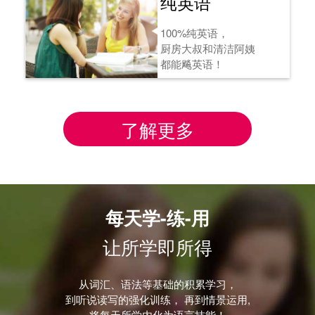
纯英语
100%纯英语，
厨房大叔和清洁阿姨
都能飚英语！
了解更多
每天学-练-用
让所学即所得
从词汇、语法等基础的积累学习，
到听说读写的强化训练， 再到情景运用,
将每天所学内化为语言技能！