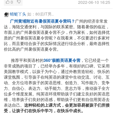
0
2022-06-10 16:25
蜻蜓丫头
如：80后IT男..
广州黄埔附近有暑假英语夏令营吗？
广州的经济非常发
达，海陆交通便利，与国际的联系紧密。随着暑假的临近，
市面上的广州暑假英语夏令营不少，作为家长，如何选择优
质的广州暑假英语夏令营呢？在我看来，不仅要进行多家对
比，而且要结合孩子的实际情况进行综合分析，最终选择性
价比高的广州暑假英语夏令营。
推荐平和英语村的
360°极酷英语夏令营
，它已经是一个
非常成熟的项目了，已经举办多年，有很好的口碑。它采用
美国教学模式，以孩子为中心，通过外教营造轻松、快乐的
课堂氛围，引导孩子在纯英语的课堂中生动交流、讨论、互
动、全方位培养孩子的英语思维、创造力、写作能力、竞争
力、自信心、表达力、动手能力、意志力等，推动孩子全方
位多个维度发展。纯英语环境帮助孩子们建立良好的英语思
维，培养孩子们良好的语感，帮助孩子们更有自信用英语去
表达自己。
这种轻松的上课方式，会更加容易被孩子们所接
受，让孩子们在快乐中学习，在快乐中成长。