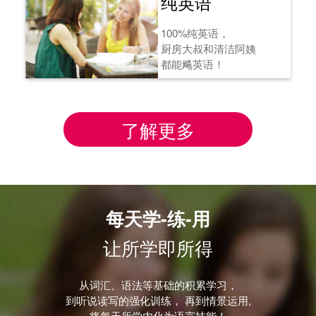
纯英语
100%纯英语，
厨房大叔和清洁阿姨
都能飚英语！
了解更多
每天学-练-用
让所学即所得
从词汇、语法等基础的积累学习，
到听说读写的强化训练， 再到情景运用,
将每天所学内化为语言技能！