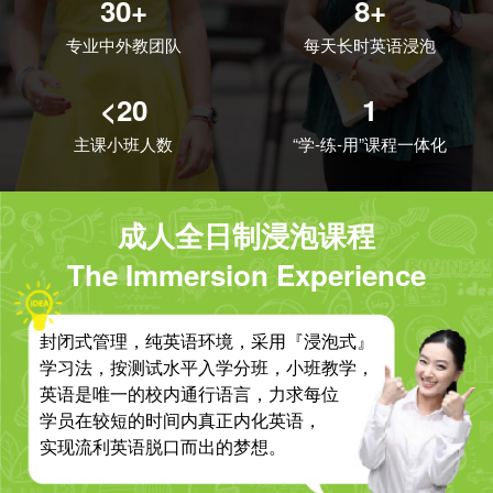
30+
8+
专业中外教团队
每天长时英语浸泡
<20
1
主课小班人数
“学-练-用”课程一体化
成人全日制浸泡课程
The Immersion Experience
封闭式管理，纯英语环境，采用『浸泡式』
学习法，按测试水平入学分班，小班教学，
英语是唯一的校内通行语言，力求每位
学员在较短的时间内真正内化英语，
实现流利英语脱口而出的梦想。