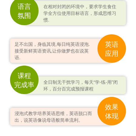
语言
在相对封闭的环境中，要求学生食住
学全方位使用目标语言，形成思维习
氛围
惯.
英语
足不出国，身临其境,每日纯英语浸泡.
接受新鲜英语资讯,让你做梦也在说英
应用
语.
课程
全日制无干扰学习，每天“学-练-用”闭
完成率
环，百分百完成预报课程
效果
浸泡式教学培养英语思维，英语脱口而
体现
出，说英语像说母语般简单流利。