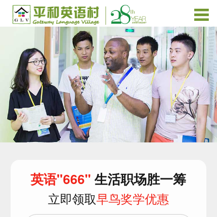
英语"666"
生活职场胜一筹
立即领取
早鸟奖学优惠