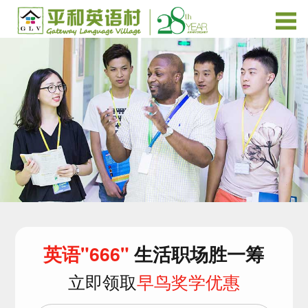
英语"666"
生活职场胜一筹
立即领取
早鸟奖学优惠