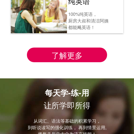
纯英语
100%纯英语，
厨房大叔和清洁阿姨
都能飚英语！
了解更多
每天学-练-用
让所学即所得
从词汇、语法等基础的积累学习，
到听说读写的强化训练， 再到情景运用,
将每天所学内化为语言技能！