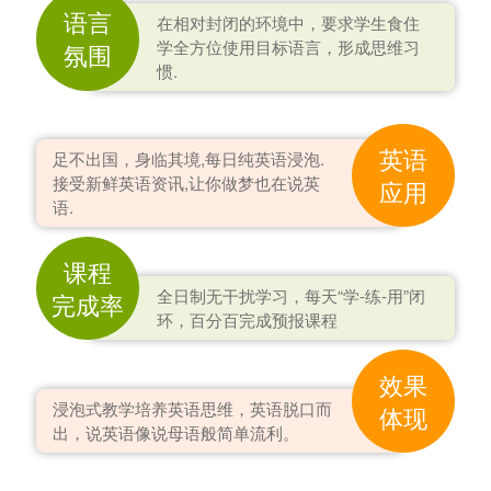
语言
在相对封闭的环境中，要求学生食住
学全方位使用目标语言，形成思维习
氛围
惯.
英语
足不出国，身临其境,每日纯英语浸泡.
接受新鲜英语资讯,让你做梦也在说英
应用
语.
课程
全日制无干扰学习，每天“学-练-用”闭
完成率
环，百分百完成预报课程
效果
浸泡式教学培养英语思维，英语脱口而
体现
出，说英语像说母语般简单流利。