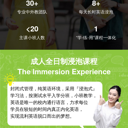
30+
8+
专业中外教团队
每天长时英语浸泡
<20
1
主课小班人数
“学-练-用”课程一体化
成人全日制浸泡课程
The Immersion Experience
封闭式管理，纯英语环境，采用『浸泡式』
学习法，按测试水平入学分班，小班教学，
英语是唯一的校内通行语言，力求每位
学员在较短的时间内真正内化英语，
实现流利英语脱口而出的梦想。