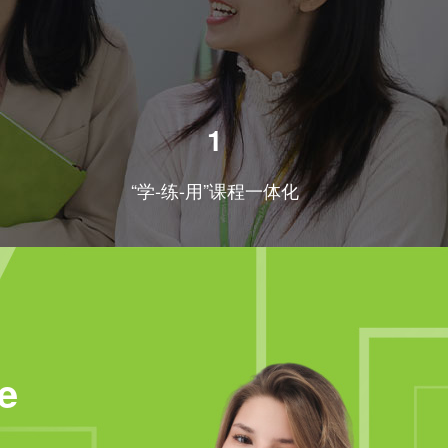
1
“学-练-用”课程一体化
e