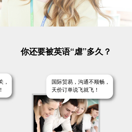
你还要被英语“虐”多久？
关，
国际贸易，沟通不顺畅，
！
天价订单说飞就飞！