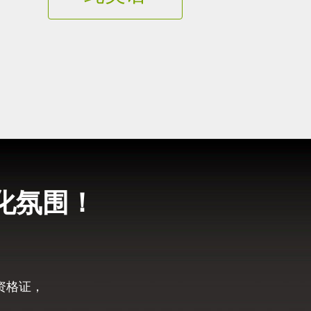
化氛围！
资格证，