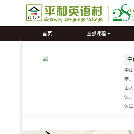
首页
全部课程
中
中山
学。
山人
语。
语口