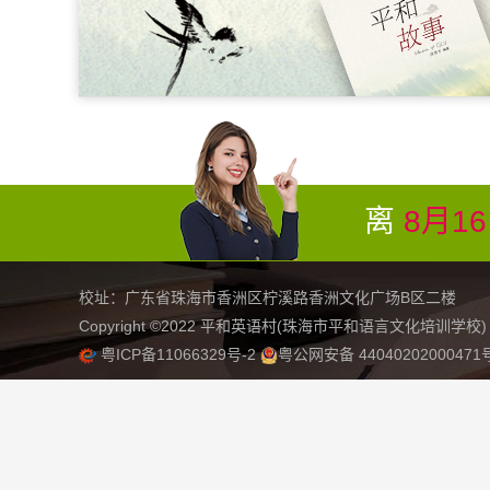
离
8月1
校址：广东省珠海市香洲区柠溪路香洲文化广场B区二楼 联系电话
Copyright ©2022 平和英语村(珠海市平和语言文化培训学校) All R
粤ICP备11066329号-2
粤公网安备 4404020200047