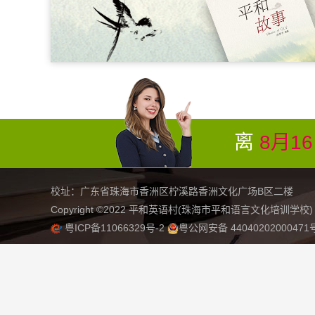
离
8月1
校址：广东省珠海市香洲区柠溪路香洲文化广场B区二楼 联系电话
Copyright ©2022 平和英语村(珠海市平和语言文化培训学校) All R
粤ICP备11066329号-2
粤公网安备 4404020200047