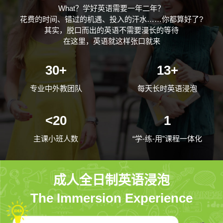
What？学好英语需要一年二年？
花费的时间、错过的机遇、投入的汗水……你都算好了?
其实，脱口而出的英语不需要漫长的等待
在这里，英语就这样张口就来
30+
13+
专业中外教团队
每天长时英语浸泡
<20
1
主课小班人数
“学-练-用”课程一体化
成人全日制英语浸泡
The Immersion Experience