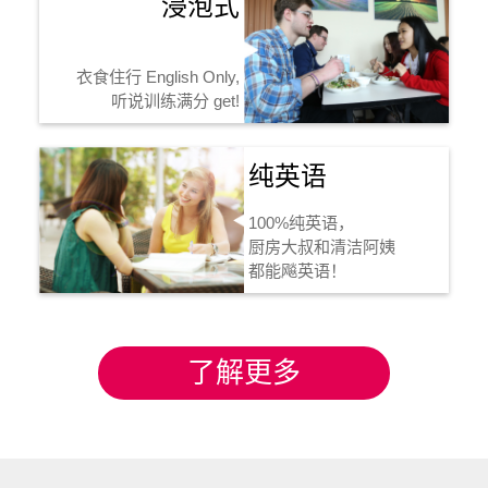
浸泡式
衣食住行 English Only,
听说训练满分 get!
纯英语
100%纯英语，
厨房大叔和清洁阿姨
都能飚英语！
了解更多