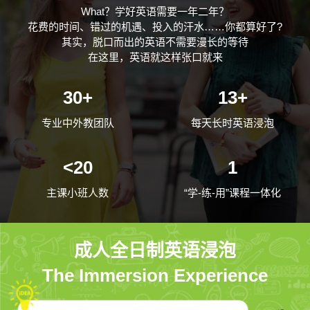
What？学好英语需要一年二年？
花费的时间、错过的机遇、投入的汗水……你都算好了?
其实，脱口而出的英语不需要漫长的等待
在这里，英语就这样张口就来
30+
13+
专业中外教团队
每天长时英语浸泡
<20
1
主课小班人数
“学-练-用”课程一体化
成人全日制英语浸泡
The Immersion Experience