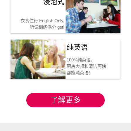
浸泡式
衣食住行 English Only,
听说训练满分 get!
纯英语
100%纯英语，
厨房大叔和清洁阿姨
都能飚英语！
了解更多