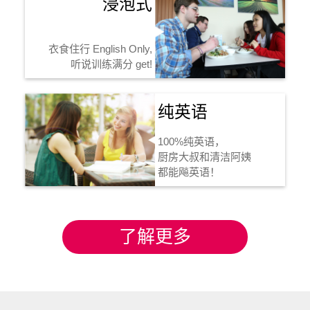
浸泡式
衣食住行 English Only,
听说训练满分 get!
纯英语
100%纯英语，
厨房大叔和清洁阿姨
都能飚英语！
了解更多