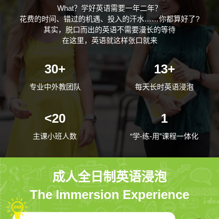
What？学好英语需要一年二年？
花费的时间、错过的机遇、投入的汗水……你都算好了?
其实，脱口而出的英语不需要漫长的等待
在这里，英语就这样张口就来
30+
13+
专业中外教团队
每天长时英语浸泡
<20
1
主课小班人数
“学-练-用”课程一体化
成人全日制英语浸泡
The Immersion Experience