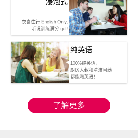
浸泡式
衣食住行 English Only,
听说训练满分 get!
纯英语
100%纯英语，
厨房大叔和清洁阿姨
都能飚英语！
了解更多