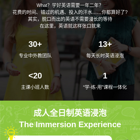
What？学好英语需要一年二年？
花费的时间、错过的机遇、投入的汗水……你都算好了?
其实，脱口而出的英语不需要漫长的等待
在这里，英语就这样张口就来
30+
13+
专业中外教团队
每天长时英语浸泡
<20
1
主课小班人数
“学-练-用”课程一体化
成人全日制英语浸泡
The Immersion Experience