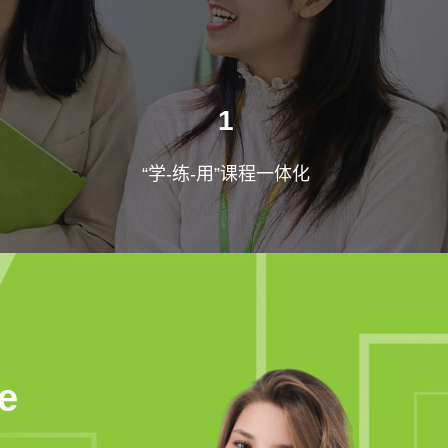
1
“学-练-用”课程一体化
e