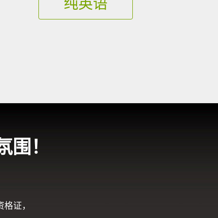
纯英语
氛围！
资格证，