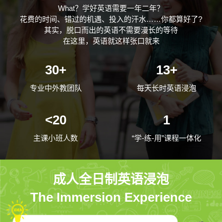
What？学好英语需要一年二年？
花费的时间、错过的机遇、投入的汗水……你都算好了?
其实，脱口而出的英语不需要漫长的等待
在这里，英语就这样张口就来
30+
13+
专业中外教团队
每天长时英语浸泡
<20
1
主课小班人数
“学-练-用”课程一体化
成人全日制英语浸泡
The Immersion Experience