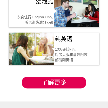
浸泡式
衣食住行 English Only,
听说训练满分 get!
纯英语
100%纯英语，
厨房大叔和清洁阿姨
都能飚英语！
了解更多