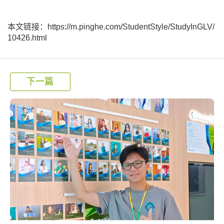
本文链接：https://m.pinghe.com/StudentStyle/StudyInGLV/
10426.html
下一篇