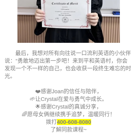
最后，我想对所有向往说一口流利英语的小伙伴
说：“勇敢地迈出第一步吧！来到平和英语村，你会
发现一个不一样的自己，也会收获一段终生难忘的时
光。
❤️感谢Joan的信任与陪伴，
🌱让Crystal在爱与勇气中成长。
🌟感谢Crystal的真诚分享，
🌈愿母女俩继续携手追梦，温暖同行！
拨打
400-608-8080
了解同款课程~